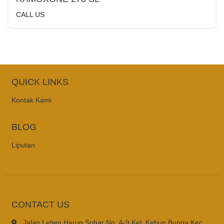
CALL US
QUICK LINKS
Kontak Kami
BLOG
Liputan
CONTACT US
Jalan Letjen Harun Sohar No. A-9 Kel. Kebun Bunga Kec.