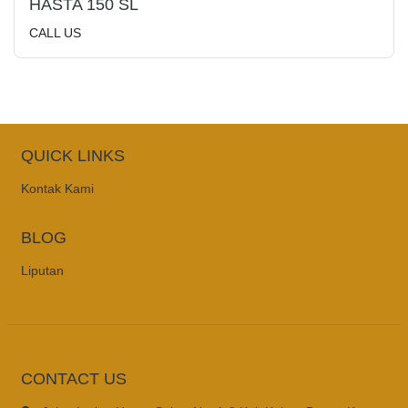
HASTA 150 SL
CALL US
QUICK LINKS
Kontak Kami
BLOG
Liputan
CONTACT US